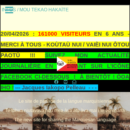
INFOS / MOU TEKAO HAKAÌTE
20/04/2026 :
161000 VISITEURS
EN 6 ANS -
MERCI À TOUS - KOÙTAÙ NUI / VAIÈI NUI ÔTOU
PAOTŪ !!!
SUIVEZ MON ACTUALITÉ
JOURNALIÈRE EN CLIQUANT SUR L’ICÔNE
FACEBOOK CI-DESSOUS ! À BIENTÔT ! ÒOA
IHO !
---
Jacques Iakopo Pelleau - - -
Le site de partage de la langue marquisienne
Te tohua niutavavā hou mea àva atu àva mai i te èo ènana
The new site for sharing the Marquesan language