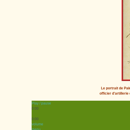
Le portrait de Pa
officier d'artiller
Play / pause
0:00
0:00
volume
menu