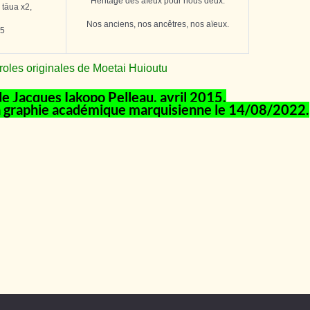
Héritage des aïeux pour nous deux.
 tāua x2,
Nos anciens, nos ancêtres, nos aïeux.
x5
roles originales de Moetai Huioutu
e Jacques Iakopo Pelleau, avril 2015.
a graphie académique marquisienne le 14/08/2022.