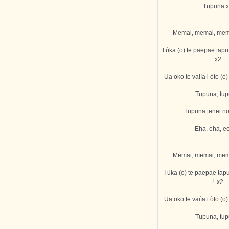
Tupuna 
Memai, memai, mema
I ùka (o) te paepae tapu
x2
Ua oko te vaiìa i òto (o
Tupuna, tup
Tupuna tēnei no
Eha, eha, e
Memai, memai, mema
I ùka (o) te paepae tap
! x2
Ua oko te vaiìa i òto (o
Tupuna, tup