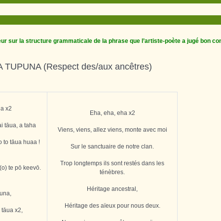
ur sur la structure grammaticale de la phrase que l’artiste-poète a jugé bon con
TUPUNA (Respect des/aux ancêtres)
ha x2
Eha, eha, eha x2
 tāua, a taha
Viens, viens, allez viens, monte avec moi
o to tāua huaa !
Sur le sanctuaire de notre clan.
Trop longtemps ils sont restés dans les
 (o) te pō keevō.
ténèbres.
Héritage ancestral,
una,
Héritage des aïeux pour nous deux.
 tāua x2,