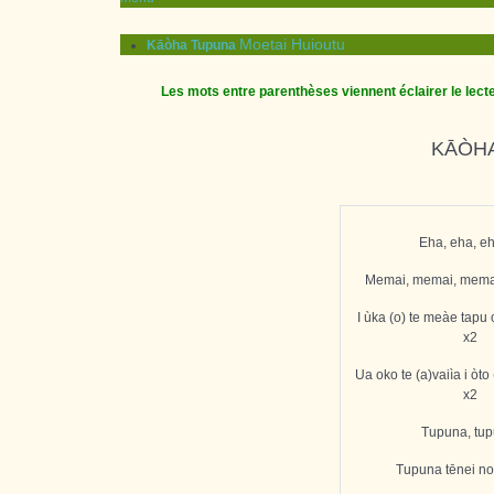
Moetai Huioutu
Kāòha Tupuna
Les mots entre parenthèses viennent éclairer le lecte
KĀÒHA 
Eha, eha, e
Memai, memai, memai
I ùka (o) te meàe tapu 
x2
Ua oko te (a)vaiìa i òto
x2
Tupuna, tup
Tupuna tēnei no