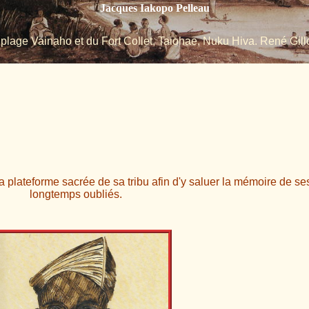
Jacques Iakopo Pelleau
 plage Vainaho et du Fort Collet, Taiohae, Nuku Hiva. René Gillo
a plateforme sacrée de sa tribu afin d'y saluer la mémoire de se
longtemps oubliés.