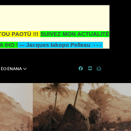
TOU PAOTŪ !!!
SUIVEZ MON ACTUALITÉ
 IHO !
---
Jacques Iakopo Pelleau - - -
ÈO ÈNANA