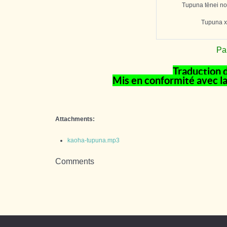
Tupuna tēnei no
Tupuna 
Pa
Traduction d
Mis en conformité avec l
Attachments:
kaoha-tupuna.mp3
Comments