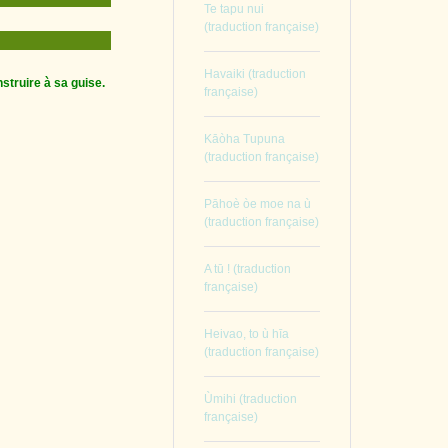
Te tapu nui
(traduction française)
Havaiki (traduction
struire à sa guise.
française)
Kāòha Tupuna
(traduction française)
Pāhoè òe moe na ù
(traduction française)
A tū ! (traduction
française)
Heivao, to ù hīa
(traduction française)
Ùmihi (traduction
française)