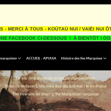
S - MERCI À TOUS - KOÙTAÙ NUI / VAIÈI NUI Ô
NE FACEBOOK CI-DESSOUS ! À BIENTÔT ! ÒOA
u marquisien
ACCUEIL - APUUìA
Histoire des îles Marquises
Le site de partage de la langue marquisienne
Te tohua niutavavā hou mea àva atu àva mai i te èo ènana
The new site for sharing the Marquesan language