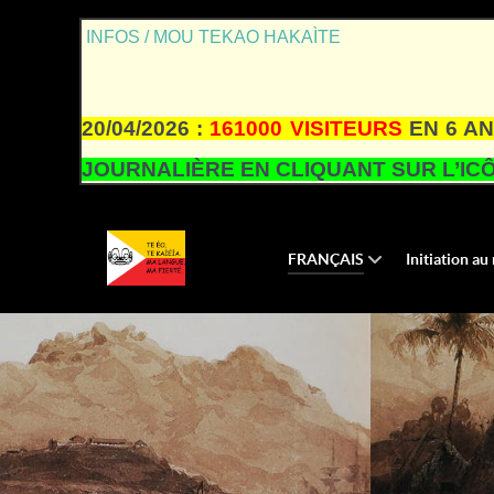
INFOS / MOU TEKAO HAKAÌTE
20/04/2026 :
161000 VISITEURS
EN 6 AN
JOURNALIÈRE EN CLIQUANT SUR L’ICÔ
FRANÇAIS
Initiation a