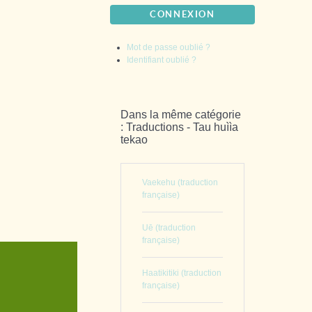
CONNEXION
Mot de passe oublié ?
Identifiant oublié ?
Dans la même catégorie
: Traductions - Tau huììa
tekao
Vaekehu (traduction
française)
Uē (traduction
française)
Haatikitiki (traduction
française)