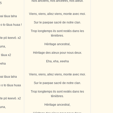
Nos anciens, nos ancêtres, nos aïeux.
x5
Viens, viens, allez viens, monte avec moi.
i tāua taha
Sur le paepae sacré de notre clan.
 o to tāua huaa !
Trop longtemps ils sont restés dans les
ténèbres.
) te pō keevō. x2
Héritage ancestral,
una,
Héritage des aïeux pour nous deux.
 tāua x2
Eha, eha, eeeha
eeha
Viens, viens, allez viens, monte avec moi.
i tāua taha
Sur le paepae sacré de notre clan.
u o to tāua huaa
Trop longtemps ils sont restés dans les
ténèbres.
) te pō keevō. x2
Héritage ancestral,
una,