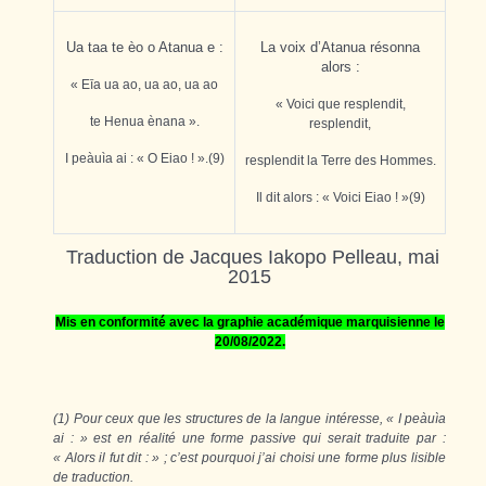
Ua taa te èo o Atanua e :
La voix d’Atanua résonna
alors :
« E
ī
a ua ao, ua ao, ua ao
« Voici que resplendit,
te Henua ènana ».
resplendit,
I peàuìa ai : « O Eiao ! ».(9)
resplendit la Terre des Hommes.
Il dit alors : « Voici Eiao ! »(9)
Traduction de Jacques Iakopo Pelleau, mai
2015
Mis en conformité avec la graphie académique marquisienne le
20
/08/2022.
(1) Pour ceux que les structures de la langue intéresse, « I peàuìa
ai : » est en réalité une forme passive qui serait traduite par :
« Alors il fut dit : » ; c’est pourquoi j’ai choisi une forme plus lisible
de traduction.