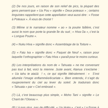
(2) De nos jours, en raison de son relief de pics, la plupart des
gens pensent que « Ua Pou » signifie « Deux poteaux » ; certains
linguistes rappellent que cette appellation veut aussi dire : « Fosse
à Poteaux ». À vous de choisir !
(3) Même si le narrateur nomme « ao » la poutre faîtière, c’est
aussi le nom que porte la grande île du sud ; « Hiva Oa », c’est la
« Longue Poutre ».
(4) « Nuku Hiva » signifie donc « Assemblage de la Toiture ».
(5) « Fatu Iva » signifie donc « Paquet de Neuf », raison pour
laquelle l’orthographier « Fatu Hiva » paraît pour le moins curieux.
(6) Les interprétations du nom de « Tahuata » ne me convenant
pas tout à fait, voici la mienne. Juste avant, Atanua s’exclame :
« Ua tahu te
ata
ū
à
! », ce qui signifie littéralement : « S’est
allumée l’image enflammée/écarlate ». Bien entendu, il s’agit du
rougeoiement du ciel au lever du soleil. Je traduirais donc
« Tahuata » par « Ciel embrasé ».
(7) Là, c’est beaucoup plus simple, « Moho Tani » signifie « Le
Chant de l’Oiseau ».
(8) Là non plus, pas de difficulté, « Ua Huka », c’est « La Fosse à