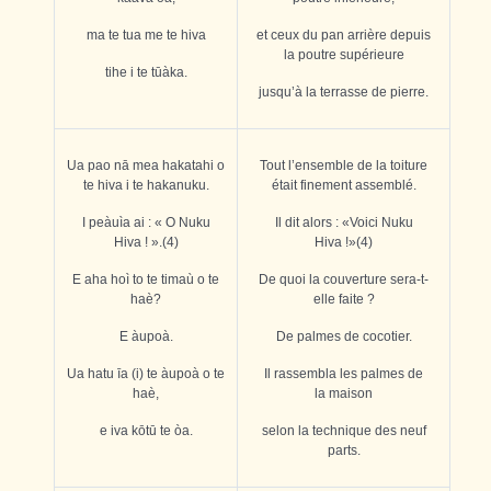
ma te tua me te hiva
et ceux du pan arrière depuis
la poutre supérieure
tihe i te t
ū
àka.
jusqu’à la terrasse de pierre.
Ua pao nā mea hakatahi o
Tout l’ensemble de la toiture
te hiva i te
hakanuku.
était
finement assemblé.
I peàuìa ai : « O Nuku
Il dit alors : «Voici Nuku
Hiva ! ».(4)
Hiva !»(4)
E aha hoì to te timaù o te
De quoi la couverture sera-t-
haè?
elle faite ?
E àupoà.
De palmes de cocotier.
Ua hatu īa (i) te àupoà o te
Il rassembla les palmes de
haè,
la maison
e iva kōtū te òa.
selon la technique des neuf
parts.