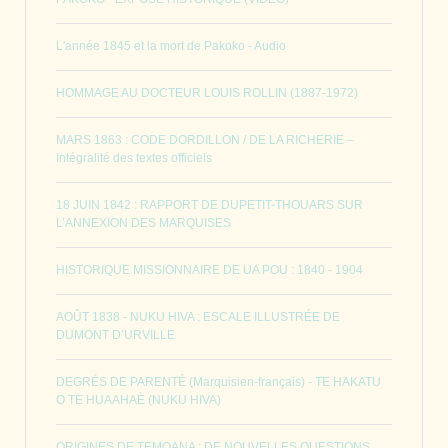
L'année 1845 et la mort de Pakoko - Audio
HOMMAGE AU DOCTEUR LOUIS ROLLIN (1887-1972)
MARS 1863 : CODE DORDILLON / DE LA RICHERIE –
Intégralité des textes officiels
18 JUIN 1842 : RAPPORT DE DUPETIT-THOUARS SUR
L’ANNEXION DES MARQUISES
HISTORIQUE MISSIONNAIRE DE UA POU : 1840 - 1904
AOÛT 1838 - NUKU HIVA : ESCALE ILLUSTRÉE DE
DUMONT D’URVILLE
DEGRÉS DE PARENTÉ (Marquisien-français) - TE HAKATU
O TE HUAAHAÈ (NUKU HIVA)
ORIGINES DE TEMOANA : DE NOUVELLES QUESTIONS…