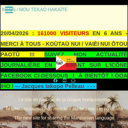
INFOS / MOU TEKAO HAKAÌTE
20/04/2026 :
161000 VISITEURS
EN 6 ANS -
MERCI À TOUS - KOÙTAÙ NUI / VAIÈI NUI ÔTOU
PAOTŪ !!!
SUIVEZ MON ACTUALITÉ
JOURNALIÈRE EN CLIQUANT SUR L’ICÔNE
FACEBOOK CI-DESSOUS ! À BIENTÔT ! ÒOA
IHO !
---
Jacques Iakopo Pelleau - - -
Le site de partage de la langue marquisienne
Te tohua niutavavā hou mea àva atu àva mai i te èo ènana
The new site for sharing the Marquesan language