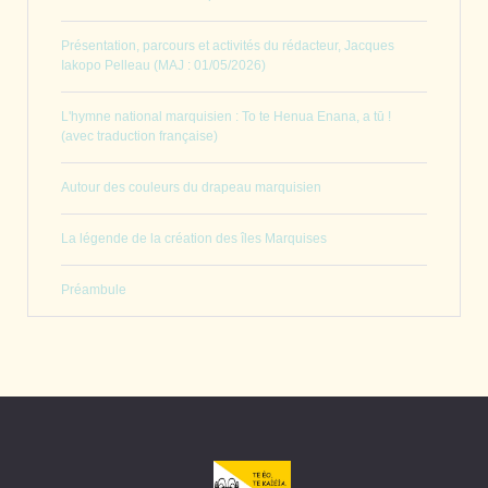
Présentation, parcours et activités du rédacteur, Jacques
Iakopo Pelleau (MAJ : 01/05/2026)
L'hymne national marquisien : To te Henua Enana, a tū !
(avec traduction française)
Autour des couleurs du drapeau marquisien
La légende de la création des îles Marquises
Préambule