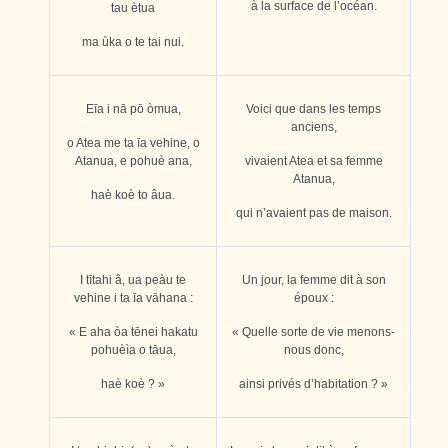
à la surface de l’océan.
tau ètua
ma ùka o te tai nui.
E
ī
a i nā pō òmua,
Voici que dans les temps
anciens,
o Atea me ta īa vehine, o
Atanua, e pohuè ana,
vivaient Atea et sa femme
Atanua,
haè koè to âua.
qui n’avaient pas de maison.
I tītahi â, ua peàu te
Un jour, la femme dit à son
vehine i ta īa vāhana :
époux :
« E aha òa tēnei hakatu
« Quelle sorte de vie menons-
pohuèìa o tāua,
nous donc,
haè koè ? »
ainsi privés d’habitation ? »