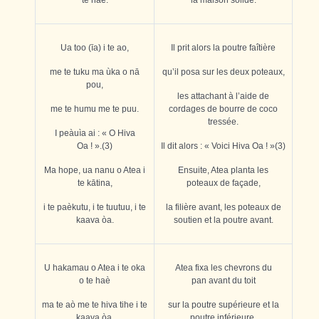
Ua too (īa) i te ao,
Il prit alors la poutre faîtière
me te tuku ma ùka o nā
qu’il posa sur les deux poteaux,
pou,
les attachant à l’aide de
me te humu me te puu.
cordages de bourre de coco
tressée.
I peàuìa ai : « O Hiva
Oa ! ».(3)
Il dit alors : « Voici Hiva Oa ! »(3)
Ma hope, ua nanu o Atea i
Ensuite, Atea planta les
te kātina,
poteaux de façade,
i te paèkutu, i te tuutuu, i te
la filière avant, les poteaux de
kaava òa.
soutien et la poutre avant.
U hakamau o Atea i te oka
Atea fixa les chevrons du
o te haè
pan
avant du toit
ma te aò me te hiva tihe i te
sur la poutre supérieure et la
kaava òa,
poutre inférieure,