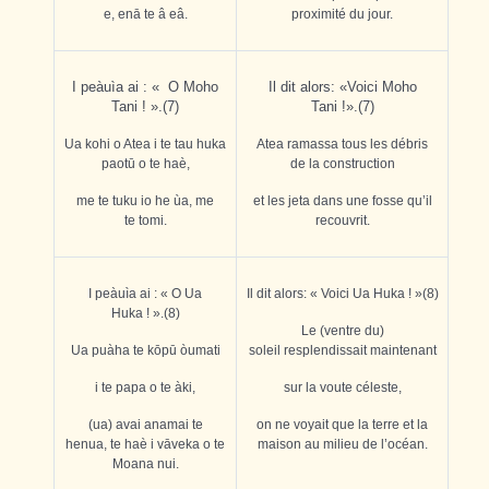
e, enā te â eâ.
proximité du jour.
I peàuìa ai : « O Moho
Il dit alors: «Voici Moho
Tani ! ».(7)
Tani !».(7)
Ua kohi o Atea i te tau huka
Atea ramassa tous les débris
paotū o te haè,
de la construction
me te tuku io he ùa, me
et les jeta dans une fosse qu’il
te tomi.
recouvrit.
I peàuìa ai : « O Ua
Il dit alors: « Voici Ua Huka ! »(8)
Huka ! ».(8)
Le (ventre du)
Ua puàha te kōpū òumati
soleil resplendissait maintenant
i te papa o te àki,
sur la voute céleste,
(ua) avai anamai te
on ne voyait que la terre et la
henua, te haè i vāveka o te
maison au milieu de l’océan.
Moana nui.