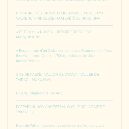
L’HISTOIRE MÉCONNUE OU INCONNUE D’UNE 3ème
VAEKEHU, PRINCESSE-HAATEPĒIÙ DE NUKU HIVA
« PETO » vs. « NUHE » : HISTOIRE DE CHIENS
MARQUISIENS
« Essai en vue d’un Dictionnaire et d’une Grammaire (…) des
îles Marquises - Crook - 1799 », traduction de Jacques
Iakopo Pelleau
SITE DE PAEKE - VALLON DE VAITAVII - VALLÉE DE
TAIPIVAI - NUKU HIVA
HOANE, chanson de RATARO
PAEPAEAKI, NOM ANCESTRAL OUBLIÉ DE LA BAIE DE
TAIOHAE ?
Récit de William Leblanc : ce qu'en pense l'ethnologue et