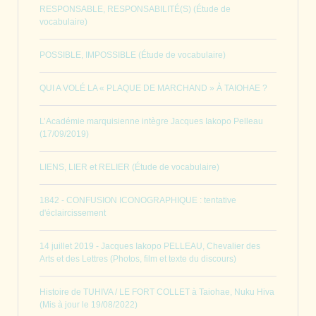
RESPONSABLE, RESPONSABILITÉ(S) (Étude de
vocabulaire)
POSSIBLE, IMPOSSIBLE (Étude de vocabulaire)
QUI A VOLÉ LA « PLAQUE DE MARCHAND » À TAIOHAE ?
L’Académie marquisienne intègre Jacques Iakopo Pelleau
(17/09/2019)
LIENS, LIER et RELIER (Étude de vocabulaire)
1842 - CONFUSION ICONOGRAPHIQUE : tentative
d'éclaircissement
14 juillet 2019 - Jacques Iakopo PELLEAU, Chevalier des
Arts et des Lettres (Photos, film et texte du discours)
Histoire de TUHIVA / LE FORT COLLET à Taiohae, Nuku Hiva
(Mis à jour le 19/08/2022)