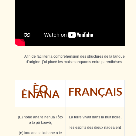
Afin de faciliter la compréhension des structures de la langue
d’origine, j’ai placé les mots manquants entre parenthèses.
ÈO
FRANÇAIS
ÈNANA
(E) noho ana te henua i òto
La terre vivait dans la nuit noire,
o te pō keevō,
les esprits des dieux nageaient
(e) kau ana te kuhane o te