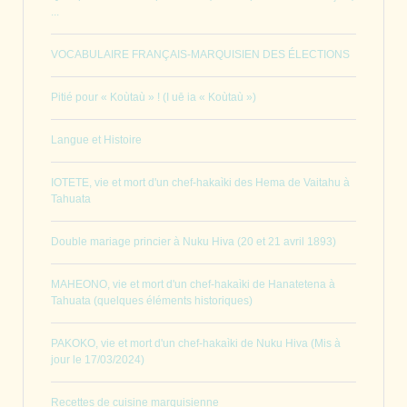
...
VOCABULAIRE FRANÇAIS-MARQUISIEN DES ÉLECTIONS
Pitié pour « Koùtaù » ! (I uē ia « Koùtaù »)
Langue et Histoire
IOTETE, vie et mort d'un chef-hakaìki des Hema de Vaitahu à
Tahuata
Double mariage princier à Nuku Hiva (20 et 21 avril 1893)
MAHEONO, vie et mort d'un chef-hakaìki de Hanatetena à
Tahuata (quelques éléments historiques)
PAKOKO, vie et mort d'un chef-hakaìki de Nuku Hiva (Mis à
jour le 17/03/2024)
Recettes de cuisine marquisienne