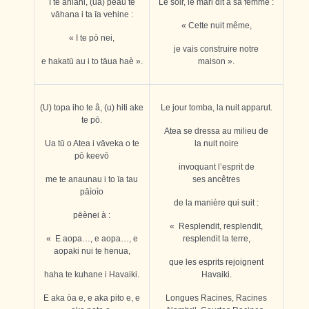
I te ahiahi, (ua) peàu te
Le soir, le mari dit à sa femme :
vāhana i ta īa vehine :
« Cette nuit même,
« I te pō nei,
je vais construire notre
e hakatū au i to tāua haè ».
maison ».
(U) topa iho te â, (u) hiti ake
Le jour tomba, la nuit apparut.
te pō.
Atea se dressa au milieu de
Ua tū o Atea i vāveka o te
la nuit noire
pō keevō
invoquant l’esprit de
me te anaunau i to īa tau
ses ancêtres
p
ā
ìoìo
de la manière qui suit :
p
ē
ènei à :
« Resplendit, resplendit,
« E aopa…, e aopa…, e
resplendit la terre,
aopaki nui te henua,
que les esprits rejoignent
haha te kuhane i Havaiki.
Havaiki.
E aka òa e, e aka pito e, e
Longues Racines, Racines