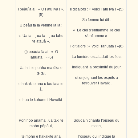
I peàuìa ai : « O Fatu Iva ! ».
Il dit alors : « Voici Fatu Iva ! »(5)
(5)
Sa femme lui dit :
U peàu ta īa vehine ia īa :
« Le ciel s’enflamme, le ciel
« Ua ta…, ua ta…, ua tahu
s'enflamme ».
te ata
ū
à ».
Il dit alors : « Voici Tahuata ! »(6)
(I) peàuìa īa ai : « O
La lumière escaladait les flots
Tahuata ! ».(6)
indiquant la proximité du jour,
Ua hiti te puàha ma ùka o
te tai,
et enjoignant les esprits à
retrouver Havaiki.
e hakakite ana u tau tata te
â,
e hua te kuhane i Havaiki.
Ponihoo anamai, ua taki te
Soudain chanta l’oiseau du
moho pōpōuì,
matin,
te moho e hakakite ana
l’oiseau qui indique la