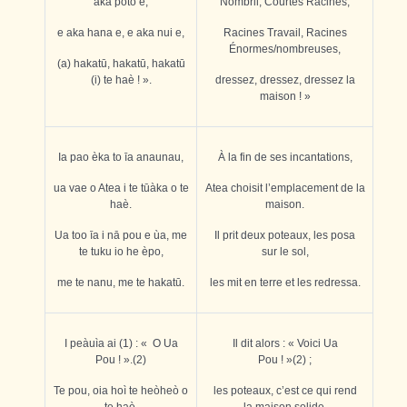
aka poto e,
Nombril, Courtes Racines,
e aka hana e, e aka nui e,
Racines Travail, Racines
Énormes/nombreuses,
(a) hakatū, hakatū, hakatū
(i) te haè ! ».
dressez, dressez, dressez la
maison ! »
Ia pao èka to īa anaunau,
À la fin de ses incantations,
ua vae o Atea i te t
ū
àka o te
Atea choisit l’emplacement de la
haè.
maison.
Ua too īa i nā pou e ùa, me
Il prit deux poteaux, les posa
te tuku io he èpo,
sur le sol,
me te nanu, me te hakatū.
les mit en terre et les redressa.
I peàuìa ai (1) : « O Ua
Il dit alors : « Voici Ua
Pou ! ».(2)
Pou ! »(2) ;
Te pou, oia hoì te heòheò o
les poteaux, c’est ce qui rend
te haè.
la maison solide.