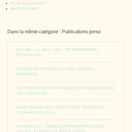
Mot de passe oublié ?
Identifiant oublié ?
Dans la même catégorie : Publications perso
DE « MEI » À « ME I », UNE « ME-TAMORPHOSE »
RÉTROACTIVE…
ÉTYMOLOGIE PROBABLE DU MOT « HAKAÌKI »
(28/04/2023)
LES TROIS PREMIERS BAPTISÉS DES ÎLES MARQUISES À
TAHUATA EN 1839
10 SEPTEMBRE 1852 - REDDITION DE TEMOANA AU
COMMANDANT BOLLE
20 MARS 2022 – COMMÉMORATION MORT DU CHEF
PAKOKO - EXPOSÉ HISTORIQUE (VIDÉO)