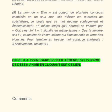
Débris ».
(9) Le nom de « Eiao » est porteur de plusieurs concepts
combinés en un seul mot. Afin d’éviter les querelles de
spécialistes, je dirais que ce mot dégage soulagement et
émerveillement. En même temps qu’il pourrait se traduire par
« Ouf, c’est fini ! », il signifie en même temps « Que la lumière
soit ! », la lumière de l’astre solaire qui illumine enfin la Terre des
Hommes. Pour terminer en beauté moi aussi, je choisirais :
« Achèvement Lumineux ».
ON PEUT AUSSI REGARDER CETTE LÉGENDE SOUS FORME
DE DESSIN ANIMÉ EN CLIQUANT SUR CE LIEN.
Comments