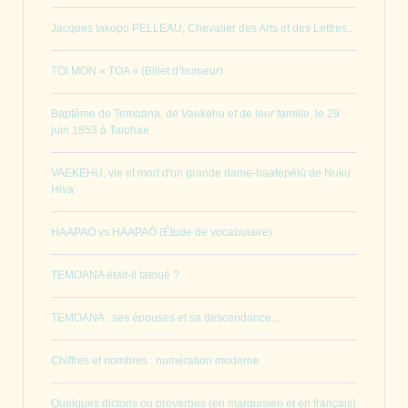
Jacques Iakopo PELLEAU, Chevalier des Arts et des Lettres...
TOI MON « TOA » (Billet d’humeur)
Baptême de Temoana, de Vaekehu et de leur famille, le 29
juin 1853 à Taiohae
VAEKEHU, vie et mort d'un grande dame-haatepēiù de Nuku
Hiva
HAAPAO vs HAAPAÒ (Étude de vocabulaire)
TEMOANA était-il tatoué ?
TEMOANA : ses épouses et sa descendance...
Chiffres et nombres : numération moderne
Quelques dictons ou proverbes (en marquisien et en français)