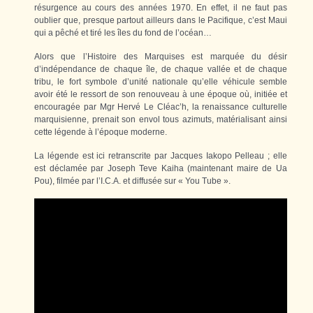
résurgence au cours des années 1970. En effet, il ne faut pas
oublier que, presque partout ailleurs dans le Pacifique, c’est Maui
qui a pêché et tiré les îles du fond de l’océan…
Alors que l’Histoire des Marquises est marquée du désir
d’indépendance de chaque île, de chaque vallée et de chaque
tribu, le fort symbole d’unité nationale qu’elle véhicule semble
avoir été le ressort de son renouveau à une époque où, initiée et
encouragée par Mgr Hervé Le Cléac’h, la renaissance culturelle
marquisienne, prenait son envol tous azimuts, matérialisant ainsi
cette légende à l’époque moderne.
La légende est ici retranscrite par Jacques Iakopo Pelleau ; elle
est déclamée par Joseph Teve Kaiha (maintenant maire de Ua
Pou), filmée par l’I.C.A. et diffusée sur « You Tube ».