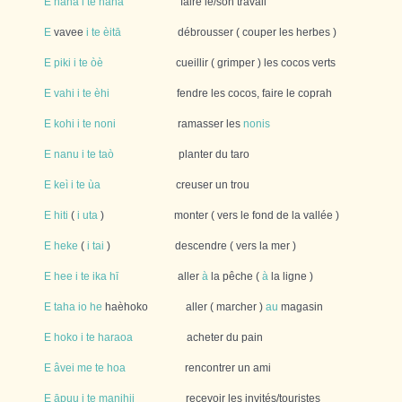
E
hana
i
te
hana
faire le/son travail
E
vavee
i
te
èitā
débrousser ( couper les herbes )
E
piki
i
te
òè
cueillir ( grimper ) les cocos verts
E
vahi
i
te
èhi
fendre les cocos, faire le coprah
E
kohi
i
te
noni
ramasser les
nonis
E
nanu
i
te
taò
planter du taro
E
keì
i
te
ùa
creuser un trou
E
hiti
(
i
uta
) monter ( vers le fond de la vallée )
E
heke
(
i
tai
) descendre ( vers la mer )
E
hee
i
te
ika
hī
aller
à
la pêche (
à
la ligne )
E
taha
io
he
haèhoko aller ( marcher )
au
magasin
E
hoko
i
te
haraoa
acheter du pain
E
âvei
me
te
hoa
rencontrer un ami
E
āpuu
i
te
manihii
recevoir les invités/touristes