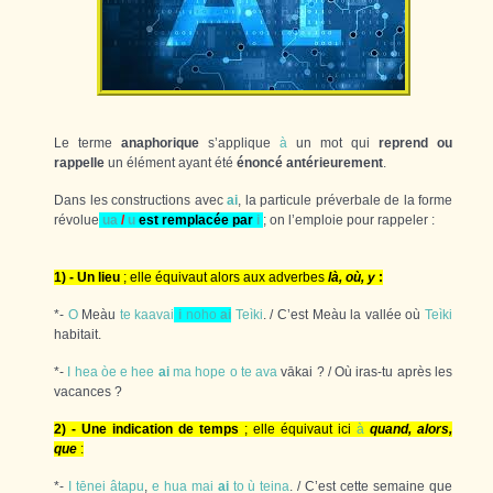
Le terme
anaphorique
s’applique
à
un mot qui
reprend ou
rappelle
un élément ayant été
énoncé antérieurement
.
Dans les constructions avec
ai
, la particule préverbale de la forme
révolue
ua
/
u
est remplacée par
i
; on l’emploie pour rappeler :
1) - Un lieu
; elle équivaut alors aux adverbes
là, où, y
:
*-
O
Meàu
te
kaavai
i
noho
ai
Teìki
. / C’est Meàu la vallée où
Teìki
habitait.
*-
I
hea
òe
e
hee
ai
ma
hope
o
te
ava
vākai ? / Où iras-tu après les
vacances ?
2) - Une indication de temps
; elle équivaut ici
à
quand, alors,
que
:
*-
I
tēnei
âtapu
,
e
hua
mai
ai
to
ù
teina
. / C’est cette semaine que