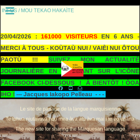
INFOS / MOU TEKAO HAKAÌTE
20/04/2026 :
161000 VISITEURS
EN 6 ANS -
MERCI À TOUS - KOÙTAÙ NUI / VAIÈI NUI ÔTOU
PAOTŪ !!!
SUIVEZ MON ACTUALITÉ
JOURNALIÈRE EN CLIQUANT SUR L’ICÔNE
FACEBOOK CI-DESSOUS ! À BIENTÔT ! ÒOA
IHO !
---
Jacques Iakopo Pelleau - - -
Le site de partage de la langue marquisienne
Te tohua niutavavā hou mea àva atu àva mai i te èo ènana
The new site for sharing the Marquesan language