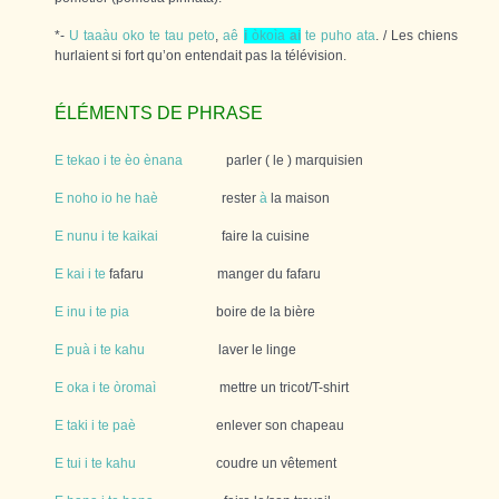
*-
U
taaàu
oko
te
tau
peto
,
aê
i
òkoìa
ai
te
puho
ata
. / Les chiens
hurlaient si fort qu’on entendait pas la télévision.
ÉLÉMENTS DE PHRASE
E
tekao
i
te
èo
ènana
parler ( le ) marquisien
E
noho
io
he
haè
rester
à
la maison
E
nunu
i
te
kaikai
faire la cuisine
E
kai
i
te
fafaru manger du fafaru
E
inu
i
te
pia
boire de la bière
E
puà
i
te
kahu
laver le linge
E
oka
i
te
òromaì
mettre un tricot/T-shirt
E
taki
i
te
paè
enlever son chapeau
E
tui
i
te
kahu
coudre un vêtement