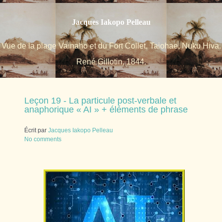
Jacques Iakopo Pelleau
Vue de la plage Vainaho et du Fort Collet, Taiohae, Nuku Hiva.
René Gillotin, 1844.
Leçon 19 - La particule post-verbale et
anaphorique « AI » + éléments de phrase
Écrit par
Jacques Iakopo Pelleau
No comments