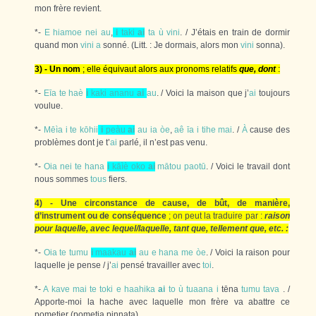
mon frère revient.
*-
E
hiamoe
nei
au
,
i
taki
ai
ta
ù
vini
. / J’étais en train de dormir
quand mon
vini
a
sonné. (Litt. : Je dormais, alors mon
vini
sonna).
3) - Un nom
; elle équivaut alors aux pronoms relatifs
que, dont
:
*-
Eīa
te
haè
i
kaki
ananu
ai
au
. / Voici la maison que j’
ai
toujours
voulue.
*-
Mēìa
i
te
kōhii
i
peàu
ai
au
ia
òe
,
aê
īa
i
tihe
mai
. /
À
cause des
problèmes dont je t’
ai
parlé, il n’est pas venu.
*-
Oia
nei
te
hana
i
kāìè
oko
ai
mātou
paotū
. / Voici le travail dont
nous sommes
tous
fiers.
4) - Une circonstance de cause, de bût, de manière,
d’instrument ou de conséquence
; on peut la traduire par :
raison
pour laquelle, avec lequel/laquelle, tant que, tellement que, etc. :
*-
Oia
te
tumu
i
maakau
ai
au
e
hana
me
òe
. / Voici la raison pour
laquelle je pense / j’
ai
pensé travailler avec
toi
.
*-
A
kave
mai
te
toki
e
haahika
ai
to
ù
tuaana
i
tēna
tumu
tava
. /
Apporte-moi la hache avec laquelle mon frère va abattre ce
pometier (pometia pinnata).