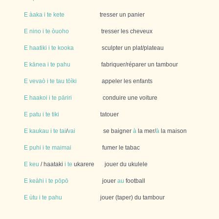
E
àaka
i
te
kete
tresser un panier
E
nino
i
te
òuoho
tresser les cheveux
E
haatiki
i
te
kooka
sculpter un plat/plateau
E
kānea
i
te
pahu
fabriquer/réparer un tambour
E
vevaò
i
te
tau
tōìki
appeler les enfants
E
haakoi
i
te
pāriri
conduire une voiture
E
patu
i
te
tiki
tatouer
E
kaukau
i
te
tai
/
vai
se baigner
à
la mer/
à
la maison
E
puhi
i
te
maimai
fumer le tabac
E
keu
/ haataki
i
te
ukarere jouer du ukulele
E
keàhi
i
te
pōpō
jouer
au
football
E
ùtu
i
te
pahu
jouer (taper) du tambour