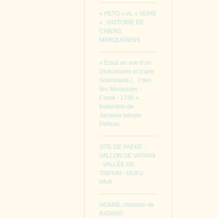
« PETO » vs. « NUHE
» : HISTOIRE DE
CHIENS
MARQUISIENS
« Essai en vue d’un
Dictionnaire et d’une
Grammaire (…) des
îles Marquises -
Crook - 1799 »,
traduction de
Jacques Iakopo
Pelleau
SITE DE PAEKE -
VALLON DE VAITAVII
- VALLÉE DE
TAIPIVAI - NUKU
HIVA
HOANE, chanson de
RATARO