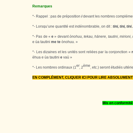
Remarques
*- Rappel : pas de préposition
i
devant les nombres compléments
*- Lorsqu’une quantité est indénombrable, on dit :
tini, tini, ti
*- Pas de «
e
» devant
ònohuu, tekau, hānere, tautini, mirioni, 
e ùa tautini
me te
ònohuu. »
*- Les dizaines et les unités sont reliées par la conjonction «
èhua e ùa tautini
e
vaù »
er
ème
*- Les nombres ordinaux (1
, 2
, etc.) seront étudiés ultér
EN COMPLÉMENT, CLIQUER ICI POUR LIRE ABSOLUMENT 
Mis en conformité