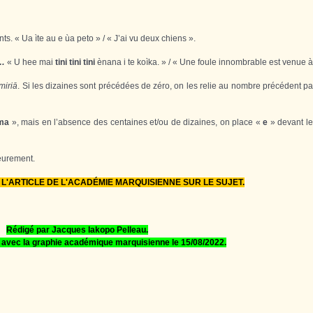
. « Ua ìte au e ùa peto » / « J’ai vu deux chiens ».
ni…
« U hee mai
tini tini tini
ènana i te koìka. » / « Une foule innombrable est venue à 
miriā
. Si les dizaines sont précédées de zéro, on les relie au nombre précédent p
ma
», mais en l’absence des centaines et/ou de dizaines, on place «
e
» devant les
ieurement.
L'ARTICLE DE L'ACADÉMIE MARQUISIENNE SUR LE SUJET.
Rédigé par Jacques Iakopo Pelleau.
 avec la graphie académique marquisienne le 15/08/2022.