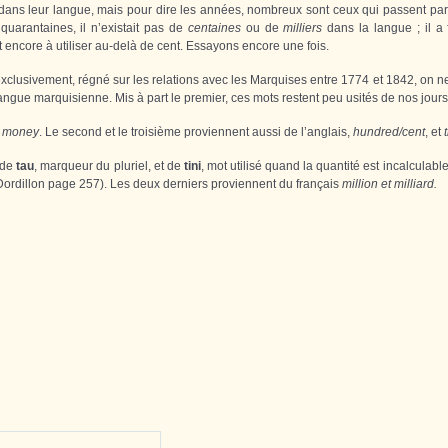
dans leur langue, mais pour dire les années, nombreux sont ceux qui passent par l
quarantaines, il n’existait pas de
centaines
ou de
milliers
dans la langue ; il a 
encore à utiliser au-delà de cent. Essayons encore une fois.
xclusivement, régné sur les relations avec les Marquises entre 1774 et 1842, on 
angue marquisienne. Mis à part le premier, ces mots restent peu usités de nos jours
,
money
. Le second et le troisième proviennent aussi de l’anglais,
hundred/cent
, et
 de
tau
, marqueur du pluriel, et de
tini
, mot utilisé quand la quantité est incalculable
 Dordillon page 257). Les deux derniers proviennent du français
million et milliard.