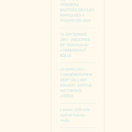
PREMIERS
BAPTISÉS DES ÎLES
MARQUISES À
TAHUATA EN 1839
10 SEPTEMBRE
1852 - REDDITION
DE TEMOANA AU
COMMANDANT
BOLLE
20 MARS 2022 –
COMMÉMORATION
MORT DU CHEF
PAKOKO - EXPOSÉ
HISTORIQUE
(VIDÉO)
L'année 1845 et la
mort de Pakoko -
Audio