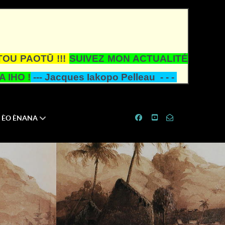
TOU PAOTŪ !!!
SUIVEZ MON ACTUALITÉ
 IHO !
---
Jacques Iakopo Pelleau - - -
ÈO ÈNANA