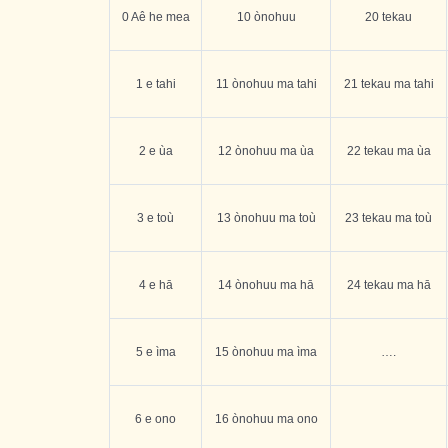
0 Aê he mea
10 ònohuu
20 tekau
1 e tahi
11 ònohuu ma tahi
21 tekau ma tahi
2 e ùa
12 ònohuu ma ùa
22 tekau ma ùa
3 e toù
13 ònohuu ma toù
23 tekau ma toù
4 e hā
14 ònohuu ma hā
24 tekau ma hā
5 e ìma
15 ònohuu ma ìma
….
6 e ono
16 ònohuu ma ono