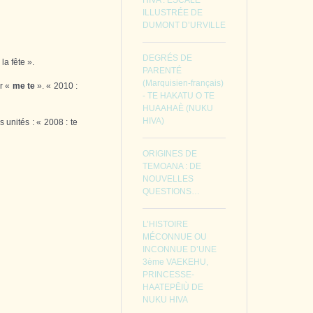
HIVA : ESCALE
ILLUSTRÉE DE
DUMONT D’URVILLE
DEGRÉS DE
la fête ».
PARENTÉ
(Marquisien-français)
ar «
me te
». « 2010 :
- TE HAKATU O TE
HUAAHAÈ (NUKU
HIVA)
 unités : « 2008 : te
ORIGINES DE
TEMOANA : DE
NOUVELLES
QUESTIONS…
L’HISTOIRE
MÉCONNUE OU
INCONNUE D’UNE
3ème VAEKEHU,
PRINCESSE-
HAATEPĒIÙ DE
NUKU HIVA