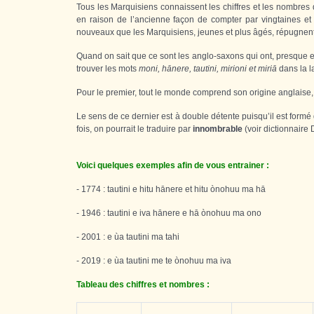
Tous les Marquisiens connaissent les chiffres et les nombres 
en raison de l’ancienne façon de compter par vingtaines et 
nouveaux que les Marquisiens, jeunes et plus âgés, répugnent 
Quand on sait que ce sont les anglo-saxons qui ont, presque e
trouver les mots
moni, hānere, tautini, mirioni et miriā
dans la l
Pour le premier, tout le monde comprend son origine anglaise
Le sens de ce dernier est à double détente puisqu’il est formé
fois, on pourrait le traduire par
innombrable
(voir dictionnaire
Voici quelques exemples afin de vous entrainer :
- 1774 : tautini e hitu hānere et hitu ònohuu ma hā
- 1946 : tautini e iva hānere e hā ònohuu ma ono
- 2001 : e ùa tautini ma tahi
- 2019 : e ùa tautini me te ònohuu ma iva
Tableau des chiffres et nombres :