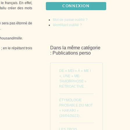
e français. En effet,
CONNEXION
fallu créer des mots
Mot de passe oublié ?
ne sera pas étonné de
Identifiant oublié ?
.
thousand/mille
.
Dans la même catégorie
 ; en le répétant trois
: Publications perso
DE « MEI » À « ME I
», UNE « ME-
TAMORPHOSE »
RÉTROACTIVE…
ÉTYMOLOGIE
PROBABLE DU MOT
« HAKAÌKI »
(28/04/2023)
LES TROIS