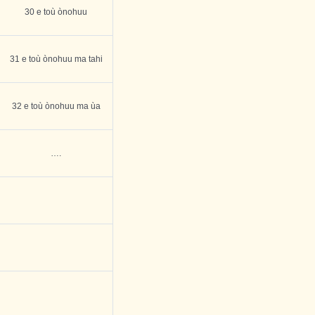
30 e toù ònohuu
31 e toù ònohuu ma tahi
32 e toù ònohuu ma ùa
….