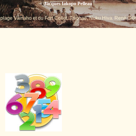
Jacques Iakopo Pelleau
 plage Vainaho et du Fort Collet, Taiohae, Nuku Hiva. René Gillo