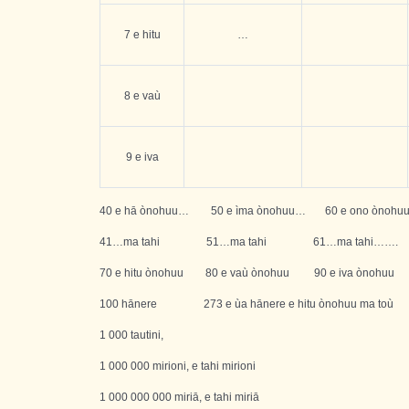
7 e hitu
…
8 e vaù
9 e iva
40 e hā ònohuu… 50 e ìma ònohuu… 60 e ono ònohu
41…ma tahi 51…ma tahi 61…ma tahi…….
70 e hitu ònohuu 80 e vaù ònohuu 90 e iva ònohuu
100 hānere 273 e ùa hānere e hitu ònohuu ma toù
1 000 tautini,
1 000 000 mirioni, e tahi mirioni
1 000 000 000 miriā, e tahi miriā