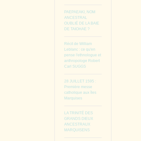
PAEPAEAKI, NOM
ANCESTRAL
OUBLIÉ DE LA BAIE
DE TAIOHAE ?
Récit de William
Leblanc : ce qu'en
pense l'ethnologue et
anthropologe Robert
Carl SUGGS
28 JUILLET 1595 :
Première messe
catholique aux îles
Marquises
LA TRINITÉ DES
GRANDS DIEUX
ANCESTRAUX
MARQUISENS