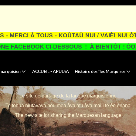
S - MERCI À TOUS - KOÙTAÙ NUI / VAIÈI NUI Ô
NE FACEBOOK CI-DESSOUS ! À BIENTÔT ! ÒOA
u marquisien
ACCUEIL - APUUìA
Histoire des îles Marquises
Le site de partage de la langue marquisienne
Te tohua niutavavā hou mea àva atu àva mai i te èo ènana
The new site for sharing the Marquesan language