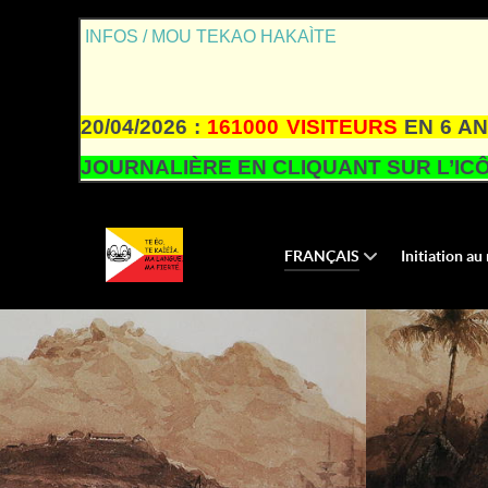
INFOS / MOU TEKAO HAKAÌTE
20/04/2026 :
161000 VISITEURS
EN 6 AN
JOURNALIÈRE EN CLIQUANT SUR L’ICÔ
FRANÇAIS
Initiation a