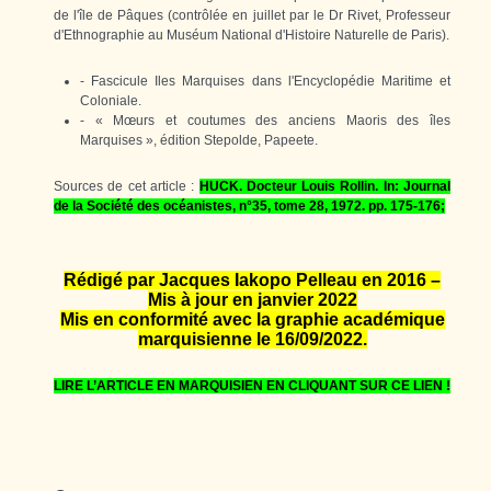
de l'île de Pâques (contrôlée en juillet par le Dr Rivet, Professeur
d'Ethnographie au Muséum National d'Histoire Naturelle de Paris).
- Fascicule Iles Marquises dans l'Encyclopédie Maritime et
Coloniale.
- « Mœurs et coutumes des anciens Maoris des îles
Marquises », édition Stepolde, Papeete.
Sources de cet article :
HUCK. Docteur Louis Rollin. In: Journal
de la Société des océanistes, n°35, tome 28, 1972. pp. 175-176;
Rédigé par Jacques Iakopo Pelleau en 2016 –
Mis à jour en janvier 2022
Mis en conformité avec la graphie académique
marquisienne le
16
/09/2022.
LIRE L’ARTICLE EN MARQUISIEN EN CLIQUANT SUR CE LIEN !