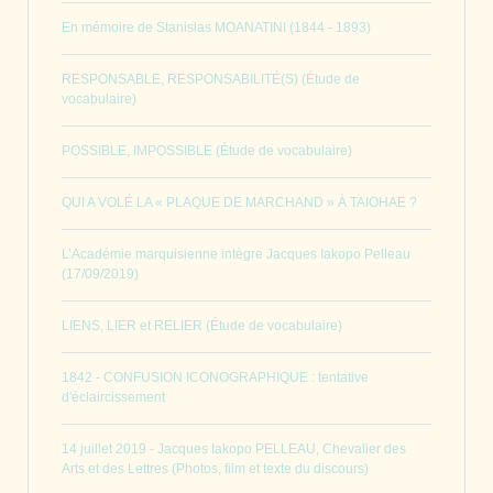
En mémoire de Stanislas MOANATINI (1844 - 1893)
RESPONSABLE, RESPONSABILITÉ(S) (Étude de
vocabulaire)
POSSIBLE, IMPOSSIBLE (Étude de vocabulaire)
QUI A VOLÉ LA « PLAQUE DE MARCHAND » À TAIOHAE ?
L’Académie marquisienne intègre Jacques Iakopo Pelleau
(17/09/2019)
LIENS, LIER et RELIER (Étude de vocabulaire)
1842 - CONFUSION ICONOGRAPHIQUE : tentative
d'éclaircissement
14 juillet 2019 - Jacques Iakopo PELLEAU, Chevalier des
Arts et des Lettres (Photos, film et texte du discours)