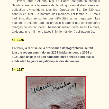
12 février, près d’Atuona, Mgr Le Cadre inaugure la chapelle
Saint-Lazare de la léproserie de Tehutu qui vient d’être créée avec
obligation d’y conduire tous les lépreux de l’île. De 230 cas
connus en 1895, le nombre des malades est tombé à 66 mais
l’administration rencontre des difficultés à les regrouper. Les
malades s’enfuient dans la brousse à l’appel des fonctionnaires
chargés de les récupérer ; beaucoup restent sans soins. En mars,
à Atuona, une infirmerie (avec infirmier résident) est inaugurée.
4) - 1926
En 1926, la reprise de la croissance démographique se fait
jour ; le recensement donne 2254 habitants contre 2094 en
1921, soit un gain de 160 habitants en 6 années alors que le
solde était toujours négatif depuis des décennies.
5) - 1927