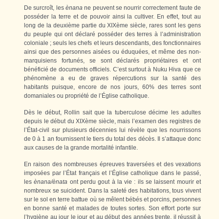
De surcroît, les
ènana
ne peuvent se nourrir correctement faute de
posséder la terre et de pouvoir ainsi la cultiver. En effet, tout au
long de la deuxième partie du XIXème siècle, rares sont les gens
du peuple qui ont déclaré posséder des terres à l’administration
coloniale ; seuls les chefs et leurs descendants, des fonctionnaires
ainsi que des personnes aisées ou éduquées, et même des non-
marquisiens fortunés, se sont déclarés propriétaires et ont
bénéficié de documents officiels. C’est surtout à Nuku Hiva que ce
phénomène a eu de graves répercutions sur la santé des
habitants puisque, encore de nos jours, 60% des terres sont
domaniales ou propriété de l’Église catholique.
Dès le début, Rollin sait que la tuberculose décime les adultes
depuis le début du XIXème siècle, mais l’examen des registres de
l’État-civil sur plusieurs décennies lui révèle que les nourrissons
de 0 à 1 an fournissent le tiers du total des décès. Il s’attaque donc
aux causes de la grande mortalité infantile.
En raison des nombreuses épreuves traversées et des vexations
imposées par l’État français et l’Église catholique dans le passé,
les
ènana/ènata
ont perdu gout à la vie : ils se laissent mourir et
nombreux se suicident. Dans la saleté des habitations, tous vivent
sur le sol en terre battue où se mêlent bébés et porcins, personnes
en bonne santé et malades de toutes sortes. Son effort porte sur
l’hygiène au jour le jour et au début des années trente, il réussit à