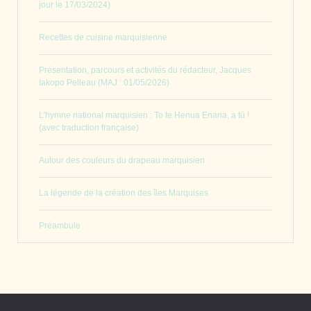
jour le 17/03/2024)
Recettes de cuisine marquisienne
Présentation, parcours et activités du rédacteur, Jacques
Iakopo Pelleau (MAJ : 01/05/2026)
L'hymne national marquisien : To te Henua Enana, a tū !
(avec traduction française)
Autour des couleurs du drapeau marquisien
La légende de la création des îles Marquises
Préambule