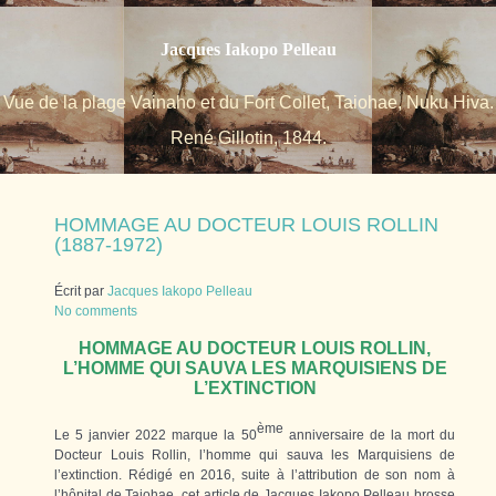
Jacques Iakopo Pelleau
Vue de la plage Vainaho et du Fort Collet, Taiohae, Nuku Hiva.
René Gillotin, 1844.
HOMMAGE AU DOCTEUR LOUIS ROLLIN
(1887-1972)
Écrit par
Jacques Iakopo Pelleau
No comments
HOMMAGE AU DOCTEUR LOUIS ROLLIN,
L’HOMME QUI SAUVA LES MARQUISIENS DE
L’EXTINCTION
ème
Le 5 janvier 2022 marque la 50
anniversaire de la mort du
Docteur Louis Rollin, l’homme qui sauva les Marquisiens de
l’extinction. Rédigé en 2016, suite à l’attribution de son nom à
l’hôpital de Taiohae, cet article de Jacques Iakopo Pelleau brosse