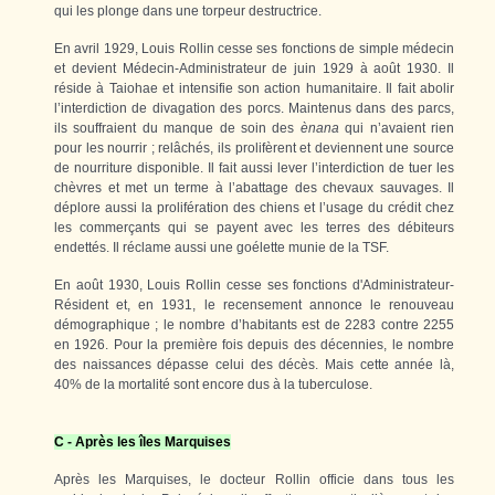
qui les plonge dans une torpeur destructrice.
En avril 1929, Louis Rollin cesse ses fonctions de simple médecin
et devient Médecin-Administrateur de juin 1929 à août 1930. Il
réside à Taiohae et intensifie son action humanitaire. Il fait abolir
l’interdiction de divagation des porcs. Maintenus dans des parcs,
ils souffraient du manque de soin des
ènana
qui n’avaient rien
pour les nourrir ; relâchés, ils prolifèrent et deviennent une source
de nourriture disponible. Il fait aussi lever l’interdiction de tuer les
chèvres et met un terme à l’abattage des chevaux sauvages. Il
déplore aussi la prolifération des chiens et l’usage du crédit chez
les commerçants qui se payent avec les terres des débiteurs
endettés. Il réclame aussi une goélette munie de la TSF.
En août 1930, Louis Rollin cesse ses fonctions d'Administrateur-
Résident et, en 1931, le recensement annonce le renouveau
démographique ; le nombre d’habitants est de 2283 contre 2255
en 1926. Pour la première fois depuis des décennies, le nombre
des naissances dépasse celui des décès. Mais cette année là,
40% de la mortalité sont encore dus à la tuberculose.
C - Après les îles Marquises
Après les Marquises, le docteur Rollin officie dans tous les