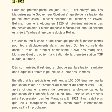
1) - 1923
Pour son premier poste, en juin 1923, il est envoyé aux Îles
Marquises par le Gouverneur Rivet qui s’inquiète de la situation du
peuple marquisien ; il vient seconder le Résident de Poyen-
Bellisle, nommé à Atuona en 1920 et lui-même médecin des
troupes coloniales. En plus du poste médical d’Atuona, un second
est créé à Taiohae dirigé par le docteur Rollin.
On leur fournit à chacun une chaloupe pontée à moteur (cotre)
pour leurs déplacements dans l’archipel. Sur les conseils du
docteur Rollin, le premier administrateur civil des Marquises,
Monsieur Gautron, obtient la création de la première station TSF
(Radio) à Atuona.
Dès son arrivée, il est ému et choqué par la situation sanitaire
dans laquelle il trouve le peuple de la Terre des Hommes.
En effet, si les spécialistes estiment à 100 000
ènana/ènata
la
population totale de l’archipel au moment du contact vers 1800,
après cinquante années de présence anglo-américaine, la
population était tombée à 20000 en 1842 lorsque les Français
prirent possession des Îles Marquises. En 1921, il ne restait plus
que 2094 marquisiens dont la communauté internationale
prédisait la fin prochaine.