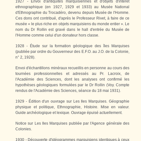
1927 - Envoi d'antiquités marquisiennes et d'objets d'intérêt
ethnographique (en 1927, 1929 et 1933) au Musée National
d'Ethnographie du Trocadéro, devenu depuis Musée de l'Homme.
Ces dons ont contribué, d'après le Professeur Rivet, à faire de ce
musée « le plus riche en objets marquisiens du monde entier ». Le
nom du Dr Rollin est gravé dans le hall d'entrée du Musée de
l'Homme comme celui d'un donateur hors classe.
1928 - Étude sur la formation géologique des îles Marquises
(publiée par ordre du Gouverneur des E.F.O. au J.O. de la Colonie,
n° 2, 1928).
Envoi d'échantillons minéraux recueillis en personne au cours des
tournées professionnelles et adressés au Pr. Lacroix, de
l'Académie des Sciences, dont les analyses ont confirmé les
hypothèses géologiques formulées par le Dr Rollin (Voy. Compte
rendus de l'Académie des Sciences, séance du 18 mai 1931).
1929 - Édition d'un ouvrage sur Les Iles Marquises. Géographie
physique et politique, Ethnographie, Histoire. Mise en valeur.
Guide archéologique et lexique. Ouvrage épuisé actuellement.
Notice sur Les Iles Marquises publiée par l'Agence générale des
Colonies.
1930 - Découverte d'idéogrammes marquisiens identiques à ceux