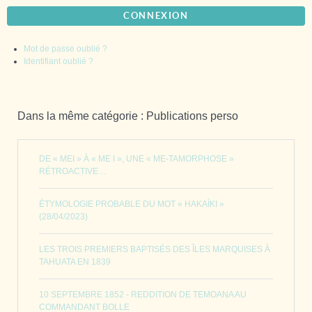
CONNEXION
Mot de passe oublié ?
Identifiant oublié ?
Dans la même catégorie : Publications perso
DE « MEI » À « ME I », UNE « ME-TAMORPHOSE »
RÉTROACTIVE…
ÉTYMOLOGIE PROBABLE DU MOT « HAKAÌKI »
(28/04/2023)
LES TROIS PREMIERS BAPTISÉS DES ÎLES MARQUISES À
TAHUATA EN 1839
10 SEPTEMBRE 1852 - REDDITION DE TEMOANA AU
COMMANDANT BOLLE