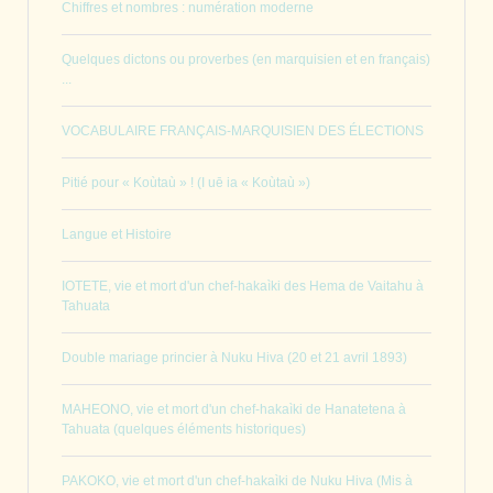
Chiffres et nombres : numération moderne
Quelques dictons ou proverbes (en marquisien et en français)
...
VOCABULAIRE FRANÇAIS-MARQUISIEN DES ÉLECTIONS
Pitié pour « Koùtaù » ! (I uē ia « Koùtaù »)
Langue et Histoire
IOTETE, vie et mort d'un chef-hakaìki des Hema de Vaitahu à
Tahuata
Double mariage princier à Nuku Hiva (20 et 21 avril 1893)
MAHEONO, vie et mort d'un chef-hakaìki de Hanatetena à
Tahuata (quelques éléments historiques)
PAKOKO, vie et mort d'un chef-hakaìki de Nuku Hiva (Mis à