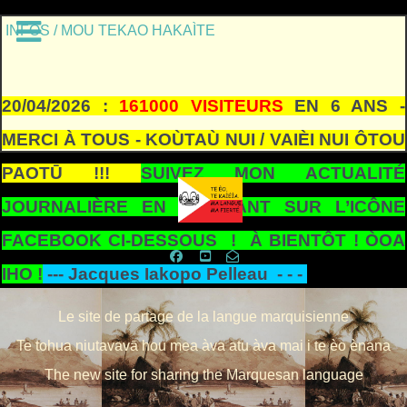
INFOS / MOU TEKAO HAKAÌTE
20/04/2026 :
161000 VISITEURS
EN 6 ANS -
MERCI À TOUS - KOÙTAÙ NUI / VAIÈI NUI ÔTOU
PAOTŪ !!!
SUIVEZ MON ACTUALITÉ
JOURNALIÈRE EN CLIQUANT SUR L’ICÔNE
FACEBOOK CI-DESSOUS ! À BIENTÔT ! ÒOA
IHO !
---
Jacques Iakopo Pelleau - - -
Le site de partage de la langue marquisienne
Te tohua niutavavā hou mea àva atu àva mai i te èo ènana
The new site for sharing the Marquesan language